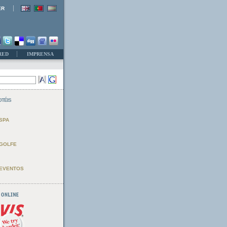
ER
RED
IMPRENSA
OTÉIS
SPA
GOLFE
EVENTOS