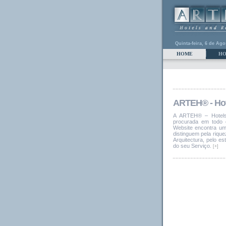
Quinta-feira, 6 de Ago
HOME
HO
ARTEH® - Hot
A ARTEH® – Hotels
procurada em todo 
Website encontra u
distinguem pela rique
Arquitectura, pelo e
do seu Serviço.
[+]