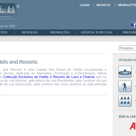
LOGIN
REGISTO
NEWSLETT
sto de 2026
TÉIS
RESERVAS
PROMOÇÕES
OFERTAS ESPECIAIS
PREFER
PESQUISE H
els and Resorts
 and Resorts é uma Cadeia Soft Brand de Hotéis reconhecida e
o mundo, dedicada ao Marketing, Promoção e e-Distribuição. Neste
ma
Colecção Exclusiva de Hotéis e Resorts de Luxo e Charme
que se
za da sua História, pela beleza da sua Envolvente, pelo carácter da sua
stilo da sua Decoração, pelo conforto dos seus Quartos ou pela atenção