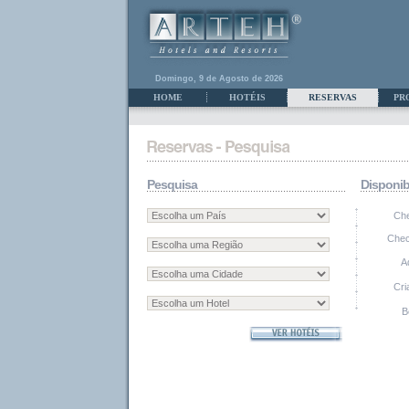
Domingo, 9 de Agosto de 2026
HOME
HOTÉIS
RESERVAS
PR
Pesquisa
Disponib
Che
Chec
A
Cri
B